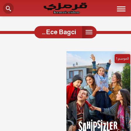
Ece Bagci…
الموسم
1