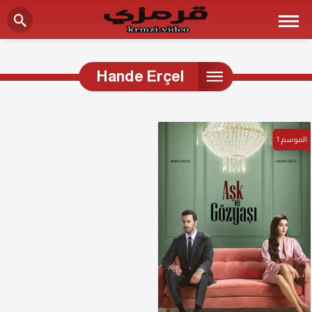
Hande Erçel
الموسم
1